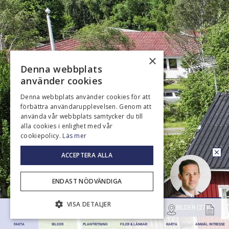
×
Denna webbplats
använder cookies
Denna webbplats använder cookies för att
förbättra användarupplevelsen. Genom att
använda vår webbplats samtycker du till
alla cookies i enlighet med vår
cookiepolicy.
Läs mer
ACCEPTERA ALLA
Ring upp mig
ENDAST NÖDVÄNDIGA
VISA DETALJER
SE BILDER (27)
FAKTA
BILDER
PLANTRITNING
FILER & LÄNKAR
KARTA
ANMÄL INTRESSE