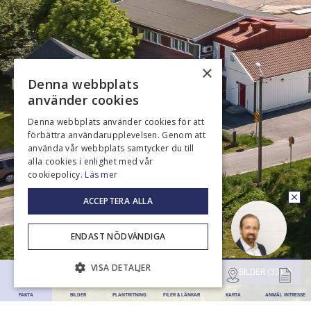
×
Denna webbplats
använder cookies
Denna webbplats använder cookies för att
förbättra användarupplevelsen. Genom att
använda vår webbplats samtycker du till
alla cookies i enlighet med vår
cookiepolicy.
Läs mer
ACCEPTERA ALLA
Ring upp mig
ENDAST NÖDVÄNDIGA
VISA DETALJER
SE BILDER (33)
FAKTA
BILDER
PLANTRITNING
FILER & LÄNKAR
KARTA
ANMÄL INTRESSE