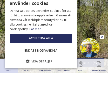
använder cookies
Denna webbplats använder cookies för att
förbättra användarupplevelsen. Genom att
använda vår webbplats samtycker du till
alla cookies i enlighet med vår
cookiepolicy.
Läs mer
ACCEPTERA ALLA
Ring upp mig
ENDAST NÖDVÄNDIGA
VISA DETALJER
SE BILDER (49)
FAKTA
BILDER
PLANTRITNING
FILER & LÄNKAR
KARTA
ANMÄL INTRESSE
STRÖMSTAD / NORRA ÖDDÖ