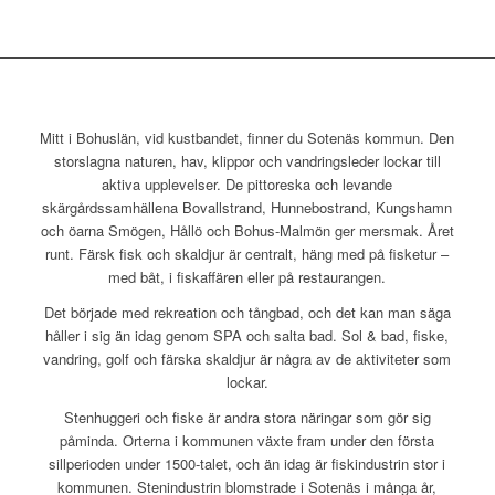
Mitt i Bohuslän, vid kustbandet, finner du Sotenäs kommun. Den
storslagna naturen, hav, klippor och vandringsleder lockar till
aktiva upplevelser. De pittoreska och levande
skärgårdssamhällena Bovallstrand, Hunnebostrand, Kungshamn
och öarna Smögen, Hållö och Bohus-Malmön ger mersmak. Året
runt. Färsk fisk och skaldjur är centralt, häng med på fisketur –
med båt, i fiskaffären eller på restaurangen.
Det började med rekreation och tångbad, och det kan man säga
håller i sig än idag genom SPA och salta bad. Sol & bad, fiske,
vandring, golf och färska skaldjur är några av de aktiviteter som
lockar.
Stenhuggeri och fiske är andra stora näringar som gör sig
påminda. Orterna i kommunen växte fram under den första
sillperioden under 1500-talet, och än idag är fiskindustrin stor i
kommunen. Stenindustrin blomstrade i Sotenäs i många år,