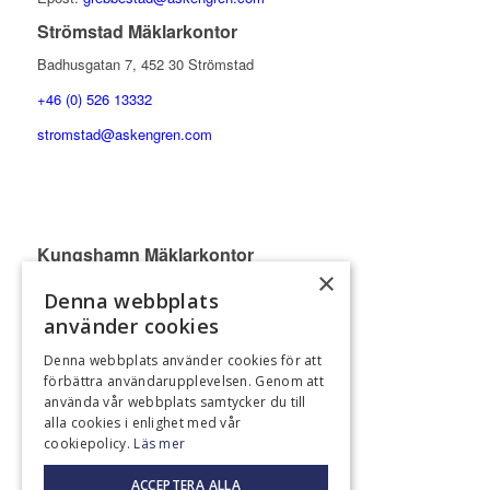
Strömstad Mäklarkontor
Badhusgatan 7, 452 30 Strömstad
+46 (0) 526 13332
stromstad@askengren.com
Kungshamn Mäklarkontor
×
Köpmanstorget 5, 456 31 Kungshamn
Denna webbplats
+46 (0) 523 37500
använder cookies
kungshamn@askengren.com
Denna webbplats använder cookies för att
förbättra användarupplevelsen. Genom att
Marknadsföringskontor Norge Oslo
använda vår webbplats samtycker du till
Aker Brygge, Fjordalleen 7, 0250 Oslo
alla cookies i enlighet med vår
cookiepolicy.
Läs mer
+47 9226 7777
ACCEPTERA ALLA