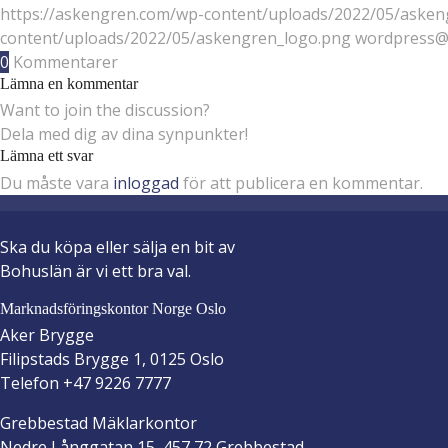
https://askengren.com/wp-content/uploads/2022/05/asken
content/uploads/2022/05/askengren_logo.png
wordpress@k
0
Kommentarer
Lämna en kommentar
Want to join the discussion?
Dela med dig av dina synpunkter!
Lämna ett svar
Du måste vara
inloggad
för att publicera en kommentar.
Ska du köpa eller sälja en bit av
Bohuslän är vi ett bra val.
Marknadsföringskontor Norge Oslo
Aker Brygge
Filipstads Brygge 1, 0125 Oslo
Telefon +47 9226 7777
Grebbestad Mäklarkontor
Nedre Långgatan 15, 457 72 Grebbestad