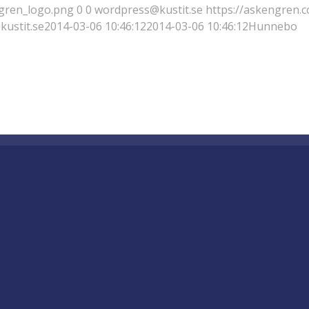
gren_logo.png
0
0
wordpress@kustit.se
https://askengren.
ustit.se
2014-03-06 10:46:12
2014-03-06 10:46:12
Hunnebo