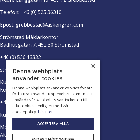
Telefon:
+46 (0) 525 36310
Epost:
grebbestad@askengren.com
Strömstad Mäklarkontor
Badhusgatan 7, 452 30 Strömstad
+46 (0) 526 13332
×
stromstad@askengren.com
Denna webbplats
använder cookies
Kungshamn Mäklarkontor
Denna webbplats använder cookies för att
Köpmanstorget 5, 456 31 Kungshamn
förbättra användarupplevelsen. Genom att
använda vår webbplats samtycker du till
+46 (0) 523 37500
alla cookies i enlighet med vår
cookiepolicy.
Läs mer
kungshamn@askengren.com
ACCEPTERA ALLA
Marknadsföringskontor Norge Oslo
Aker Brygge, Fjordalleen 7, 0250 Oslo
ENDAST NÖDVÄNDIGA