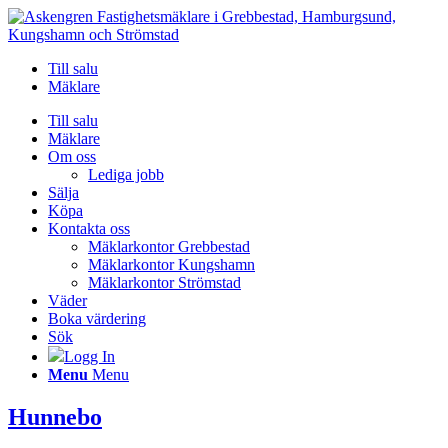
Till salu
Mäklare
Till salu
Mäklare
Om oss
Lediga jobb
Sälja
Köpa
Kontakta oss
Mäklarkontor Grebbestad
Mäklarkontor Kungshamn
Mäklarkontor Strömstad
Väder
Boka värdering
Sök
Logg In
Menu
Menu
Hunnebo