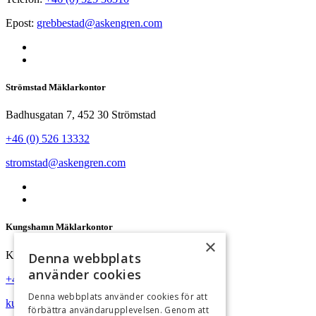
Epost:
grebbestad@askengren.com
Strömstad Mäklarkontor
Badhusgatan 7, 452 30 Strömstad
+46 (0) 526 13332
stromstad@askengren.com
Kungshamn Mäklarkontor
×
Köpmanstorget 5, 456 31 Kungshamn
Denna webbplats
använder cookies
+46 (0) 523 37500
Denna webbplats använder cookies för att
kungshamn@askengren.com
förbättra användarupplevelsen. Genom att