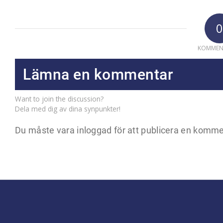
0
KOMMEN
Lämna en kommentar
Want to join the discussion?
Dela med dig av dina synpunkter!
Du måste vara
inloggad
för att publicera en komme