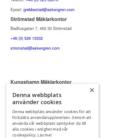
Epost:
grebbestad@askengren.com
Strömstad Mäklarkontor
Badhusgatan 7, 452 30 Strömstad
+46 (0) 526 13332
stromstad@askengren.com
Kungshamn Mäklarkontor
×
Köpmanstorget 5, 456 31 Kungshamn
Denna webbplats
+46 (0) 523 37500
använder cookies
kungshamn@askengren.com
Denna webbplats använder cookies för att
förbättra användarupplevelsen. Genom att
Marknadsföringskontor Norge Oslo
använda vår webbplats samtycker du till
Aker Brygge, Fjordalleen 7, 0250 Oslo
alla cookies i enlighet med vår
cookiepolicy.
Läs mer