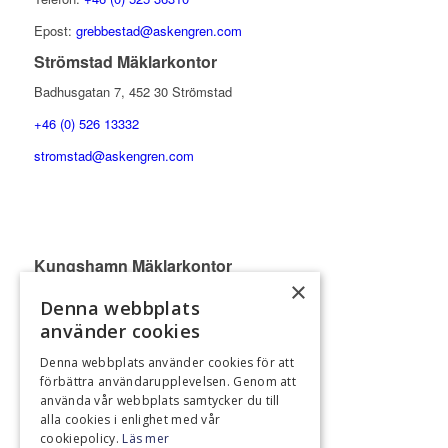
Epost:
grebbestad@askengren.com
Strömstad Mäklarkontor
Badhusgatan 7, 452 30 Strömstad
+46 (0) 526 13332
stromstad@askengren.com
Kungshamn Mäklarkontor
×
Köpmanstorget 5, 456 31 Kungshamn
Denna webbplats
+46 (0) 523 37500
använder cookies
kungshamn@askengren.com
Denna webbplats använder cookies för att
förbättra användarupplevelsen. Genom att
Marknadsföringskontor Norge Oslo
använda vår webbplats samtycker du till
Aker Brygge, Fjordalleen 7, 0250 Oslo
alla cookies i enlighet med vår
cookiepolicy.
Läs mer