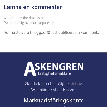
Lämna en kommentar
Want to join the discussion?
Dela med dig av dina synpunkter!
Du måste vara
inloggad
för att publicera en kommentar.
Ska du köpa eller sälja en bit av
Bohuslän är vi ett bra val.
Marknadsföringskontor