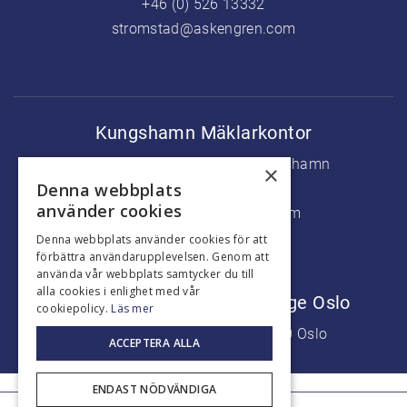
+46 (0) 526 13332
stromstad@askengren.com
Kungshamn Mäklarkontor
Köpmanstorget 5, 456 31 Kungshamn
×
Denna webbplats
+46 (0) 523 37500
använder cookies
kungshamn@askengren.com
Denna webbplats använder cookies för att
förbättra användarupplevelsen. Genom att
använda vår webbplats samtycker du till
alla cookies i enlighet med vår
Marknadsföringskontor Norge Oslo
cookiepolicy.
Läs mer
Aker Brygge, Fjordalleen 7, 0250 Oslo
ACCEPTERA ALLA
+47 9226 7777
ENDAST NÖDVÄNDIGA