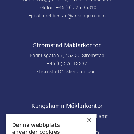
Telefon:
+46 (0) 525 36310
Epost:
grebbestad@askengren.com
Strömstad Mäklarkontor
Badhusgatan 7, 452 30 Strömstad
+46 (0) 526 13332
stromstad@askengren.com
Kungshamn Mäklarkontor
Köpmanstorget 5, 456 31 Kungshamn
×
Denna webbplats
+46 (0) 523 37500
använder cookies
kungshamn@askengren.com