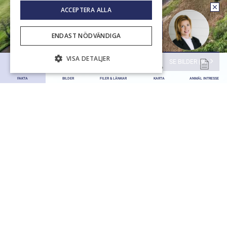
ACCEPTERA ALLA
Ring upp mig
ENDAST NÖDVÄNDIGA
VISA DETALJER
SE BILDER (9)
FAKTA
BILDER
FILER & LÄNKAR
KARTA
ANMÄL INTRESSE
TANUM / FJÄLLBACKA/GOLFKLUBB
HAVSNÄRA BERGSTOMT MED
HÖGT SOLRIKTLÄGE PÅ
HUMLEGÅRDEN VID POPULÄRA