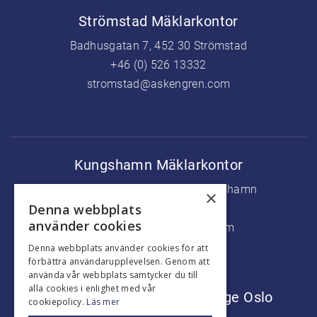
Strömstad Mäklarkontor
Badhusgatan 7, 452 30 Strömstad
+46 (0) 526 13332
stromstad@askengren.com
Kungshamn Mäklarkontor
Köpmanstorget 5, 456 31 Kungshamn
×
Denna webbplats
+46 (0) 523 37500
använder cookies
kungshamn@askengren.com
Denna webbplats använder cookies för att
förbättra användarupplevelsen. Genom att
använda vår webbplats samtycker du till
alla cookies i enlighet med vår
Marknadsföringskontor Norge Oslo
cookiepolicy.
Läs mer