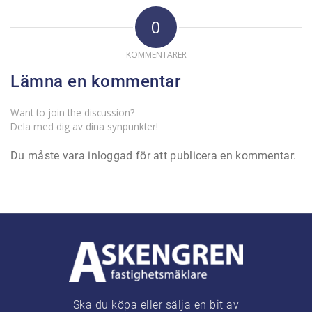
0
KOMMENTARER
Lämna en kommentar
Want to join the discussion?
Dela med dig av dina synpunkter!
Du måste vara
inloggad
för att publicera en kommentar.
Ska du köpa eller sälja en bit av