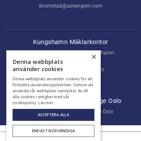
stromstad@askengren.com
Kungshamn Mäklarkontor
Köpmanstorget 5, 456 31 Kungshamn
×
Denna webbplats
+46 (0) 523 37500
använder cookies
kungshamn@askengren.com
Denna webbplats använder cookies för att
förbättra användarupplevelsen. Genom att
använda vår webbplats samtycker du till
alla cookies i enlighet med vår
Marknadsföringskontor Norge Oslo
cookiepolicy.
Läs mer
Aker Brygge, Fjordalleen 7, 0250 Oslo
ACCEPTERA ALLA
+47 9226 7777
ENDAST NÖDVÄNDIGA
© Askengren Fastighetsmäklare