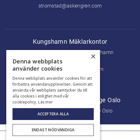
stromstad@askengren.com
Kungshamn Mäklarkontor
Köpmanstorget 5, 456 31 Kungshamn
×
Denna webbplats
+46 (0) 523 37500
använder cookies
kungshamn@askengren.com
Denna webbplats använder cookies för att
förbättra användarupplevelsen. Genom att
använda vår webbplats samtycker du till
alla cookies i enlighet med vår
Marknadsföringskontor Norge Oslo
cookiepolicy.
Läs mer
Aker Brygge, Fjordalleen 7, 0250 Oslo
ACCEPTERA ALLA
+47 9226 7777
ENDAST NÖDVÄNDIGA
© Askengren Fastighetsmäklare