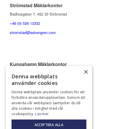
Strömstad Mäklarkontor
Badhusgatan 7, 452 30 Strömstad
+46 (0) 526 13332
stromstad@askengren.com
Kungshamn Mäklarkontor
×
Köpmanstorget 5, 456 31 Kungshamn
Denna webbplats
+46 (0) 523 37500
använder cookies
kungshamn@askengren.com
Denna webbplats använder cookies för att
förbättra användarupplevelsen. Genom att
Marknadsföringskontor Norge Oslo
använda vår webbplats samtycker du till
Aker Brygge, Fjordalleen 7, 0250 Oslo
alla cookies i enlighet med vår
cookiepolicy.
Läs mer
+47 9226 7777
ACCEPTERA ALLA