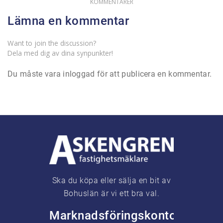
KOMMENTARER
Lämna en kommentar
Want to join the discussion?
Dela med dig av dina synpunkter!
Du måste vara
inloggad
för att publicera en kommentar.
Ska du köpa eller sälja en bit av
Bohuslän är vi ett bra val.
Marknadsföringskontor