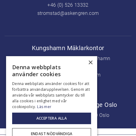
+46 (0) 526 13332
stromstad@askengren.com
Kungshamn Mäklarkontor
Köpmanstorget 5, 456 31 Kungshamn
×
Denna webbplats
+46 (0) 523 37500
använder cookies
kungshamn@askengren.com
Denna webbplats använder cookies för att
förbättra användarupplevelsen. Genom att
använda vår webbplats samtycker du till
alla cookies i enlighet med vår
Marknadsföringskontor Norge Oslo
cookiepolicy.
Läs mer
Aker Brygge, Fjordalleen 7, 0250 Oslo
ACCEPTERA ALLA
+47 9226 7777
ENDAST NÖDVÄNDIGA