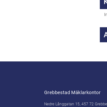
I
Grebbestad Mäklarkontor
Nedre Långgatan 15, 457 72 Grebb