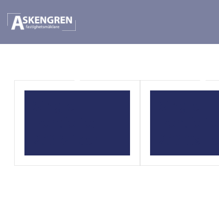
Single
Single
Portfolio:
Portfolio
2/3 Slider
2/3 Galle