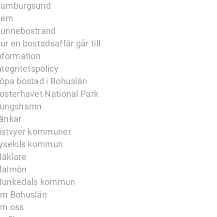
amburgsund
Hem
unnebostrand
ur en bostadsaffär går till
nformation
ntegritetspolicy
öpa bostad i Bohuslän
osterhavet National Park
ungshamn
änkar
istvyer kommuner
ysekils kommun
äklare
almön
unkedals kommun
m Bohuslän
m oss