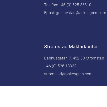
Telefon:
+46 (0) 525 36310
Epost:
grebbestad@askengren.com
Strömstad Mäklarkontor
Badhusgatan 7, 452 30 Strömstad
+46 (0) 526 13332
stromstad@askengren.com