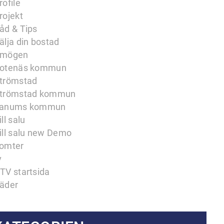
rofile
rojekt
åd & Tips
älja din bostad
mögen
otenäs kommun
trömstad
trömstad kommun
anums kommun
ill salu
ill salu new Demo
omter
v
TV startsida
äder