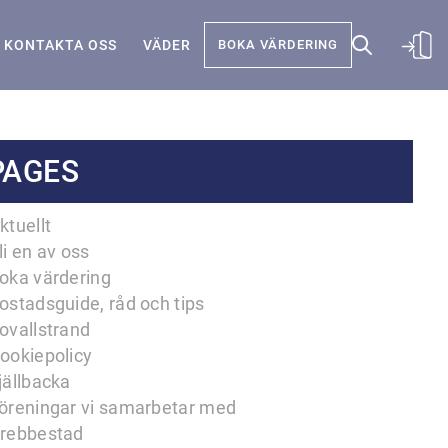
KONTAKTA OSS
VÄDER
BOKA VÄRDERING
PAGES
ktuellt
li en av oss
oka värdering
ostadsguide, råd och tips
ovallstrand
ookiepolicy
jällbacka
öreningar vi samarbetar med
rebbestad