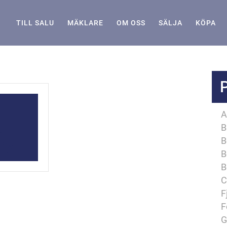
TILL SALU
MÄKLARE
OM OSS
SÄLJA
KÖPA
A
:
B
B
ry
B
B
C
F
F
G