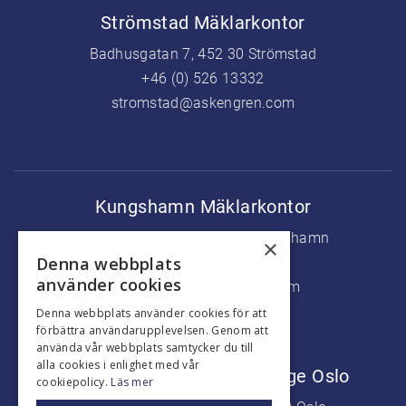
Strömstad Mäklarkontor
Badhusgatan 7, 452 30 Strömstad
+46 (0) 526 13332
stromstad@askengren.com
Kungshamn Mäklarkontor
Köpmanstorget 5, 456 31 Kungshamn
×
Denna webbplats
+46 (0) 523 37500
använder cookies
kungshamn@askengren.com
Denna webbplats använder cookies för att
förbättra användarupplevelsen. Genom att
använda vår webbplats samtycker du till
alla cookies i enlighet med vår
Marknadsföringskontor Norge Oslo
cookiepolicy.
Läs mer