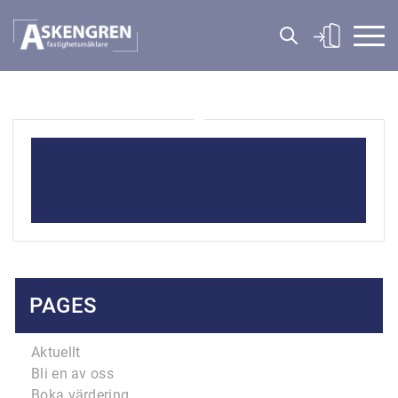
Single Portfolio: Fullscreen
Slider
PAGES
Aktuellt
Bli en av oss
Boka värdering